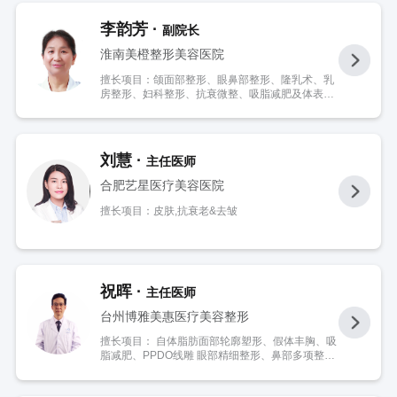
李韵芳 ·
副院长
淮南美橙整形美容医院
擅长项目：颌面部整形、眼鼻部整形、隆乳术、乳
房整形、妇科整形、抗衰微整、吸脂减肥及体表瘢
痕手术、多指（趾）手术治疗，特别善于面部综合
美容设计
刘慧 ·
主任医师
合肥艺星医疗美容医院
擅长项目：皮肤,抗衰老&去皱
祝晖 ·
主任医师
台州博雅美惠医疗美容整形
擅长项目： 自体脂肪面部轮廓塑形、假体丰胸、吸
脂减肥、PPDO线雕 眼部精细整形、鼻部多项整
形、面部微创除皱、整形手术修复等。