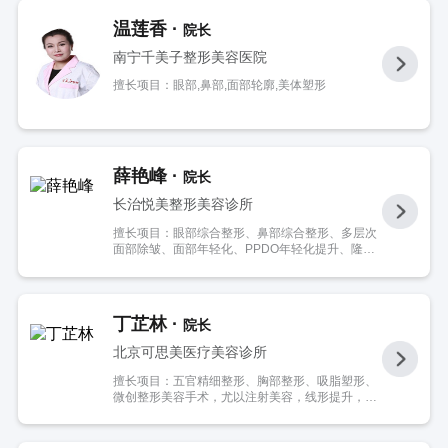
温莲香 ·
院长
南宁千美子整形美容医院
擅长项目：眼部,鼻部,面部轮廓,美体塑形
薛艳峰 ·
院长
长治悦美整形美容诊所
擅长项目：眼部综合整形、鼻部综合整形、多层次
面部除皱、面部年轻化、PPDO年轻化提升、隆下
颌、颞部凹陷充填术、创伤瘢痕美容修复、脂肪移
植充填术、多层次精细吸脂术、女性私密整形、微
创腋臭等。
丁芷林 ·
院长
北京可思美医疗美容诊所
擅长项目：五官精细整形、胸部整形、吸脂塑形、
微创整形美容手术，尤以注射美容，线形提升，内
镜除皱等。